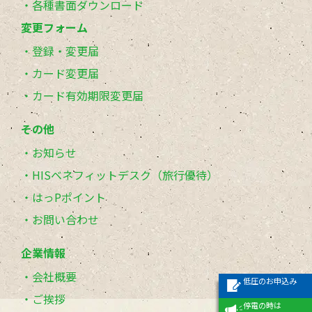
各種書面ダウンロード
変更フォーム
登録・変更届
カード変更届
カード有効期限変更届
その他
お知らせ
HISベネフィットデスク（旅行優待）
はっPポイント
お問い合わせ
企業情報
会社概要
低圧のお申込み
ご挨拶
停電の時は