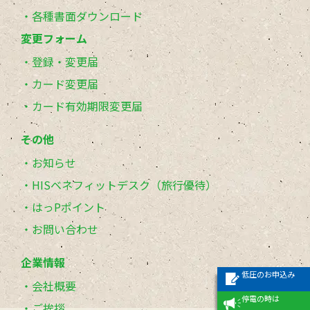
各種書面ダウンロード
変更フォーム
登録・変更届
カード変更届
カード有効期限変更届
その他
お知らせ
HISベネフィットデスク（旅行優待）
はっPポイント
お問い合わせ
企業情報
低圧のお申込み
会社概要
停電の時は
ご挨拶