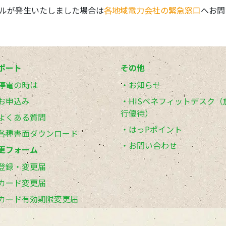
ルが発生いたしました場合は
各地域電力会社の緊急窓口
へお問
ポート
その他
停電の時は
お知らせ
お申込み
HISベネフィットデスク（
行優待）
よくある質問
はっPポイント
各種書面ダウンロード
お問い合わせ
更フォーム
登録・変更届
カード変更届
カード有効期限変更届