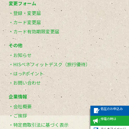
変更フォーム
登録・変更届
カード変更届
カード有効期限変更届
その他
お知らせ
HISベネフィットデスク（旅行優待）
はっPポイント
お問い合わせ
企業情報
会社概要
低圧のお申込み
ご挨拶
停電の時は
特定商取引法に基づく表示
でんきマイページ