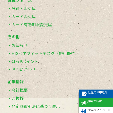
登録・変更届
カード変更届
カード有効期限変更届
その他
お知らせ
HISベネフィットデスク（旅行優待）
はっPポイント
お問い合わせ
企業情報
会社概要
低圧のお申込み
ご挨拶
停電の時は
特定商取引法に基づく表示
でんきマイページ