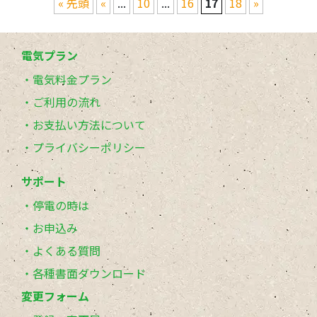
« 先頭
«
...
10
...
16
17
18
»
電気プラン
電気料金プラン
ご利用の流れ
お支払い方法について
プライバシーポリシー
サポート
停電の時は
お申込み
よくある質問
各種書面ダウンロード
変更フォーム