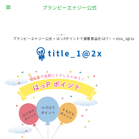
プランビーエナジー公式
ハッピー
プランビーエナジー公式
>
はっP
ポイントで豪華景品をGET！
>
title_1@2x
title_1@2x