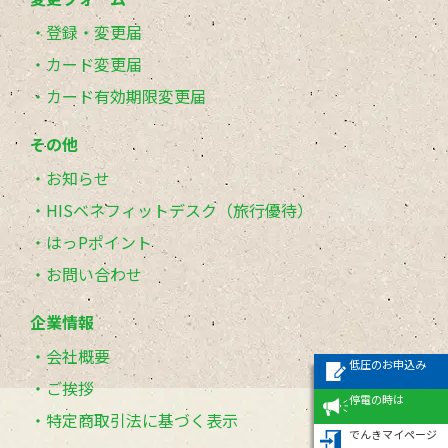
登録・変更届
カード変更届
カード有効期限変更届
その他
お知らせ
HISベネフィットデスク（旅行優待）
はっPポイント
お問い合わせ
企業情報
会社概要
低圧のお申込み
ご挨拶
停電の時は
特定商取引法に基づく表示
でんきマイページ