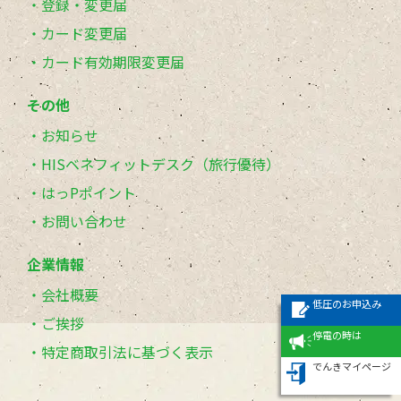
登録・変更届
カード変更届
カード有効期限変更届
その他
お知らせ
HISベネフィットデスク（旅行優待）
はっPポイント
お問い合わせ
企業情報
会社概要
低圧のお申込み
ご挨拶
停電の時は
特定商取引法に基づく表示
でんきマイページ