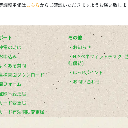
費等調整単価は
こちら
からご確認いただきますようお願い致しま
ポート
その他
停電の時は
お知らせ
お申込み
HISベネフィットデスク（
行優待）
よくある質問
はっPポイント
各種書面ダウンロード
お問い合わせ
更フォーム
登録・変更届
カード変更届
カード有効期限変更届