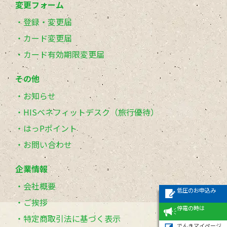
変更フォーム
登録・変更届
カード変更届
カード有効期限変更届
その他
お知らせ
HISベネフィットデスク（旅行優待）
はっPポイント
お問い合わせ
企業情報
会社概要
低圧のお申込み
ご挨拶
停電の時は
特定商取引法に基づく表示
でんきマイページ